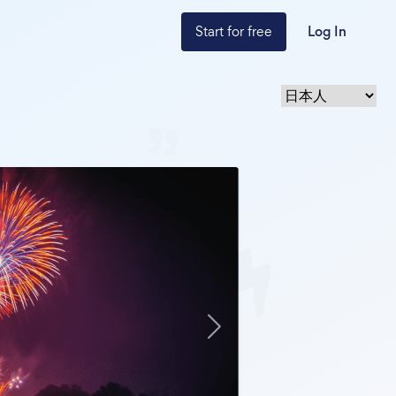
Start for free
Log In