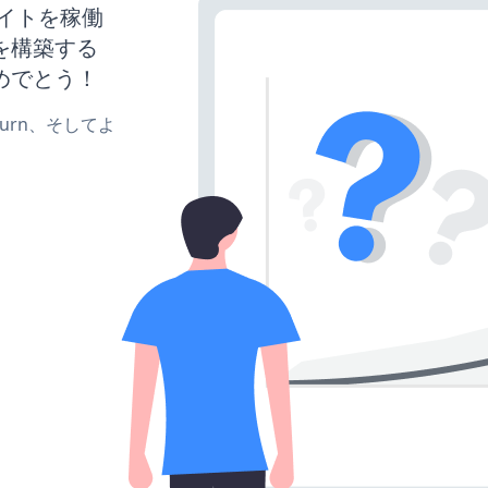
ebサイトを稼働
を構築する
めでとう！
、turn、そしてよ