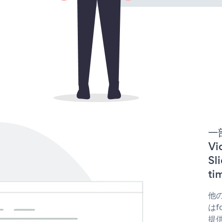
一
Vi
S
t
他の
はfo
提供