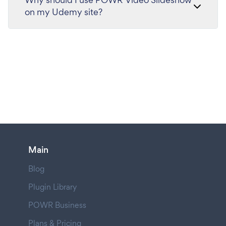
on my Udemy site?
Main
Blog
Plugin Library
POWR Business
Plans & Pricing