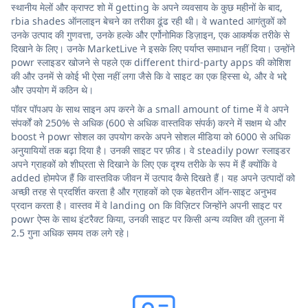
स्थानीय मेलों और क्राफ्ट शो में getting के अपने व्यवसाय के कुछ महीनों के बाद,
rbia shades ऑनलाइन बेचने का तरीका ढूंढ रही थी। वे wanted आगंतुकों को
उनके उत्पाद की गुणवत्ता, उनके हल्के और एर्गोनोमिक डिज़ाइन, एक आकर्षक तरीके से
दिखाने के लिए। उनके MarketLive ने इसके लिए पर्याप्त समाधान नहीं दिया। उन्होंने
powr स्लाइडर खोजने से पहले एक different third-party apps की कोशिश
की और उनमें से कोई भी ऐसा नहीं लगा जैसे कि वे साइट का एक हिस्सा थे, और वे भद्दे
और उपयोग में कठिन थे।
पॉवर पॉपअप के साथ साइन अप करने के a small amount of time में वे अपने
संपर्कों को 250% से अधिक (600 से अधिक वास्तविक संपर्क) करने में सक्षम थे और
boost ने powr सोशल का उपयोग करके अपने सोशल मीडिया को 6000 से अधिक
अनुयायियों तक बढ़ा दिया है। उनकी साइट पर फ़ीड। वे steadily powr स्लाइडर
अपने ग्राहकों को शीघ्रता से दिखाने के लिए एक दृश्य तरीके के रूप में हैं क्योंकि वे
added होमपेज हैं कि वास्तविक जीवन में उत्पाद कैसे दिखते हैं। यह अपने उत्पादों को
अच्छी तरह से प्रदर्शित करता है और ग्राहकों को एक बेहतरीन ऑन-साइट अनुभव
प्रदान करता है। वास्तव में वे landing on कि विज़िटर जिन्होंने अपनी साइट पर
powr ऐप्स के साथ इंटरैक्ट किया, उनकी साइट पर किसी अन्य व्यक्ति की तुलना में
2.5 गुना अधिक समय तक लगे रहे।