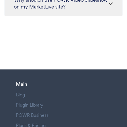
on my MarketLive site?
Main
Blog
Plugin Library
POWR Business
Plans & Pricing