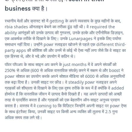
business क्या है।
स्थानीय मेलों और क्राफ्ट शो में getting के अपने व्यवसाय के कुछ महीनों के बाद,
rbia shades ऑनलाइन बेचने का तरीका ढूंढ रही थी। वे required the
ability आगंतुकों को उनके उत्पाद की गुणवत्ता, उनके हल्के और एर्गोनोमिक डिज़ाइन,
एक आकर्षक तरीके से दिखाने के लिए। उनके Lunarpages ने इसके लिए पर्याप्त
समाधान नहीं दिया। उन्होंने powr स्लाइडर खोजने से पहले एक different third-
party apps की कोशिश की और उनमें से कोई भी ऐसा नहीं लगा जैसे कि वे साइट का
एक हिस्सा थे, और वे भद्दे और उपयोग में कठिन थे।
पॉवर पॉपअप के साथ साइन अप करने के just months में वे अपने संपर्कों को
250% से अधिक (600 से अधिक वास्तविक संपर्क) करने में सक्षम थे और boost ने
powr सोशल का उपयोग करके अपने सोशल मीडिया को 6000 से अधिक अनुयायियों
तक बढ़ा दिया है। उनकी साइट पर फ़ीड। वे steadily powr स्लाइडर अपने
ग्राहकों को शीघ्रता से दिखाने के लिए एक दृश्य तरीके के रूप में हैं क्योंकि वे added
होमपेज हैं कि वास्तविक जीवन में उत्पाद कैसे दिखते हैं। यह अपने उत्पादों को अच्छी
तरह से प्रदर्शित करता है और ग्राहकों को एक बेहतरीन ऑन-साइट अनुभव प्रदान
करता है। वास्तव में वे coming to कि विज़िटर जिन्होंने अपनी साइट पर powr ऐप्स
के साथ इंटरैक्ट किया, उनकी साइट पर किसी अन्य व्यक्ति की तुलना में 2.5 गुना
अधिक समय तक लगे रहे।