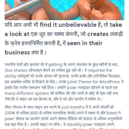
यदि आप अभी भी find it unbelievable हैं, तो take
a look at एक धूप का चश्मा कंपनी, जो creates लकड़ी
के फ्रेम हस्तनिर्मित करती है, में seen in their
business क्या है।
स्थानीय मेलों और क्राफ्ट शो में getting के अपने व्यवसाय के कुछ महीनों के बाद,
rbia shades ऑनलाइन बेचने का तरीका ढूंढ रही थी। वे required the
ability आगंतुकों को उनके उत्पाद की गुणवत्ता, उनके हल्के और एर्गोनोमिक डिज़ाइन,
एक आकर्षक तरीके से दिखाने के लिए। उनके Juliet Theme for WordPress ने
इसके लिए पर्याप्त समाधान नहीं दिया। उन्होंने powr स्लाइडर खोजने से पहले एक
many different options की कोशिश की और उनमें से कोई भी ऐसा नहीं लगा
जैसे कि वे साइट का एक हिस्सा थे, और वे भद्दे और उपयोग में कठिन थे।
पॉवर पॉपअप के साथ साइन अप करने के just months में वे अपने संपर्कों को
250% से अधिक (600 से अधिक वास्तविक संपर्क) करने में सक्षम थे और boost ने
powr सोशल का उपयोग करके अपने सोशल मीडिया को 6000 से अधिक अनुयायियों
तक बढ़ा दिया है। उनकी साइट पर फ़ीड। वे steadily powr स्लाइडर अपने