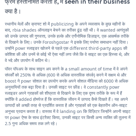
फ्रेम हस्तनिर्मित करती है, में seen in their business
क्या है।
स्थानीय मेलों और क्राफ्ट शो में publicizing के अपने व्यवसाय के कुछ महीनों के
बाद, rbia shades ऑनलाइन बेचने का तरीका ढूंढ रही थी। वे wanted आगंतुकों
को उनके उत्पाद की गुणवत्ता, उनके हल्के और एर्गोनोमिक डिज़ाइन, एक आकर्षक तरीके
से दिखाने के लिए। उनके Foroshgostar ने इसके लिए पर्याप्त समाधान नहीं दिया।
उन्होंने powr स्लाइडर खोजने से पहले एक different third-party apps की
कोशिश की और उनमें से कोई भी ऐसा नहीं लगा जैसे कि वे साइट का एक हिस्सा थे, और
वे भद्दे और उपयोग में कठिन थे।
पॉवर पॉपअप के साथ साइन अप करने के a small amount of time में वे अपने
संपर्कों को 250% से अधिक (600 से अधिक वास्तविक संपर्क) करने में सक्षम थे और
boost ने powr सोशल का उपयोग करके अपने सोशल मीडिया को 6000 से अधिक
अनुयायियों तक बढ़ा दिया है। उनकी साइट पर फ़ीड। वे constantly powr
स्लाइडर अपने ग्राहकों को शीघ्रता से दिखाने के लिए एक दृश्य तरीके के रूप में हैं
क्योंकि वे added होमपेज हैं कि वास्तविक जीवन में उत्पाद कैसे दिखते हैं। यह अपने
उत्पादों को अच्छी तरह से प्रदर्शित करता है और ग्राहकों को एक बेहतरीन ऑन-साइट
अनुभव प्रदान करता है। वास्तव में वे landing on कि विज़िटर जिन्होंने अपनी साइट
पर powr ऐप्स के साथ इंटरैक्ट किया, उनकी साइट पर किसी अन्य व्यक्ति की तुलना में
2.5 गुना अधिक समय तक लगे रहे।