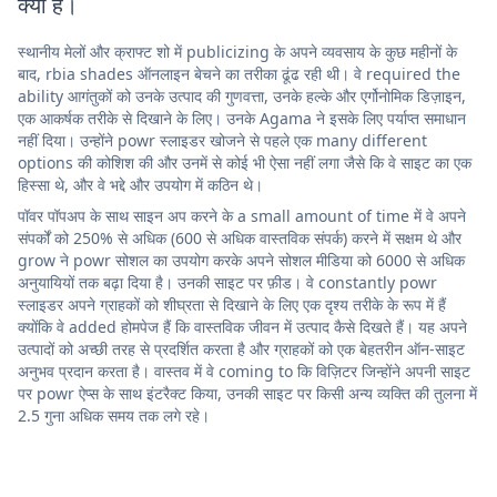
क्या है।
स्थानीय मेलों और क्राफ्ट शो में publicizing के अपने व्यवसाय के कुछ महीनों के
बाद, rbia shades ऑनलाइन बेचने का तरीका ढूंढ रही थी। वे required the
ability आगंतुकों को उनके उत्पाद की गुणवत्ता, उनके हल्के और एर्गोनोमिक डिज़ाइन,
एक आकर्षक तरीके से दिखाने के लिए। उनके Agama ने इसके लिए पर्याप्त समाधान
नहीं दिया। उन्होंने powr स्लाइडर खोजने से पहले एक many different
options की कोशिश की और उनमें से कोई भी ऐसा नहीं लगा जैसे कि वे साइट का एक
हिस्सा थे, और वे भद्दे और उपयोग में कठिन थे।
पॉवर पॉपअप के साथ साइन अप करने के a small amount of time में वे अपने
संपर्कों को 250% से अधिक (600 से अधिक वास्तविक संपर्क) करने में सक्षम थे और
grow ने powr सोशल का उपयोग करके अपने सोशल मीडिया को 6000 से अधिक
अनुयायियों तक बढ़ा दिया है। उनकी साइट पर फ़ीड। वे constantly powr
स्लाइडर अपने ग्राहकों को शीघ्रता से दिखाने के लिए एक दृश्य तरीके के रूप में हैं
क्योंकि वे added होमपेज हैं कि वास्तविक जीवन में उत्पाद कैसे दिखते हैं। यह अपने
उत्पादों को अच्छी तरह से प्रदर्शित करता है और ग्राहकों को एक बेहतरीन ऑन-साइट
अनुभव प्रदान करता है। वास्तव में वे coming to कि विज़िटर जिन्होंने अपनी साइट
पर powr ऐप्स के साथ इंटरैक्ट किया, उनकी साइट पर किसी अन्य व्यक्ति की तुलना में
2.5 गुना अधिक समय तक लगे रहे।