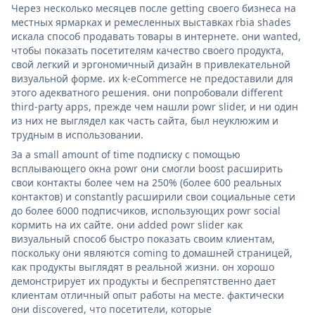
Через несколько месяцев после getting своего бизнеса на
местных ярмарках и ремесленных выставках rbia shades
искала способ продавать товары в интернете. они wanted,
чтобы показать посетителям качество своего продукта,
свой легкий и эргономичный дизайн в привлекательной
визуальной форме. их k-eCommerce не предоставили для
этого адекватного решения. они попробовали different
third-party apps, прежде чем нашли powr slider, и ни один
из них не выглядел как часть сайта, был неуклюжим и
трудным в использовании.
За a small amount of time подписку с помощью
всплывающего окна powr они смогли boost расширить
свои контакты более чем на 250% (более 600 реальных
контактов) и constantly расширили свои социальные сети
до более 6000 подписчиков, использующих powr social
кормить на их сайте. они added powr slider как
визуальный способ быстро показать своим клиентам,
поскольку они являются coming to домашней страницей,
как продукты выглядят в реальной жизни. он хорошо
демонстрирует их продукты и беспрепятственно дает
клиентам отличный опыт работы на месте. фактически
они discovered, что посетители, которые