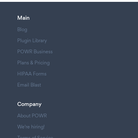
Main
Blog
Plugin Library
POWR Business
Plans & Pricing
HIPAA Forms
Email Blast
Company
About POWR
We're hiring!
Terms of Service