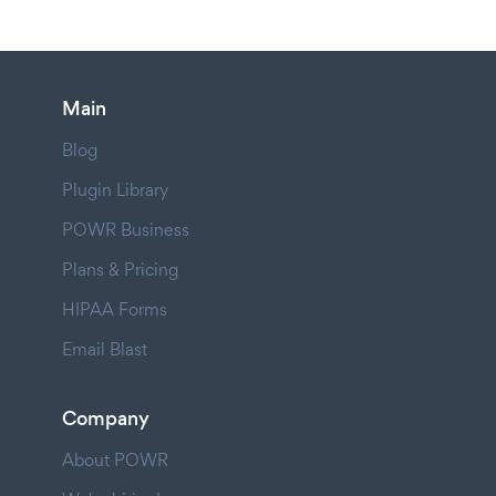
Main
Blog
Plugin Library
POWR Business
Plans & Pricing
HIPAA Forms
Email Blast
Company
About POWR