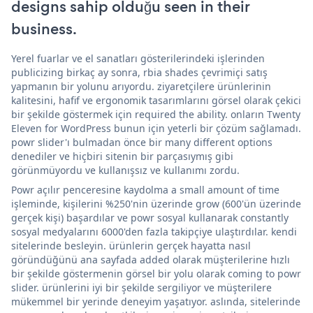
designs sahip olduğu seen in their
business.
Yerel fuarlar ve el sanatları gösterilerindeki işlerinden
publicizing birkaç ay sonra, rbia shades çevrimiçi satış
yapmanın bir yolunu arıyordu. ziyaretçilere ürünlerinin
kalitesini, hafif ve ergonomik tasarımlarını görsel olarak çekici
bir şekilde göstermek için required the ability. onların Twenty
Eleven for WordPress bunun için yeterli bir çözüm sağlamadı.
powr slider'ı bulmadan önce bir many different options
denediler ve hiçbiri sitenin bir parçasıymış gibi
görünmüyordu ve kullanışsız ve kullanımı zordu.
Powr açılır penceresine kaydolma a small amount of time
işleminde, kişilerini %250'nin üzerinde grow (600'ün üzerinde
gerçek kişi) başardılar ve powr sosyal kullanarak constantly
sosyal medyalarını 6000'den fazla takipçiye ulaştırdılar. kendi
sitelerinde besleyin. ürünlerin gerçek hayatta nasıl
göründüğünü ana sayfada added olarak müşterilerine hızlı
bir şekilde göstermenin görsel bir yolu olarak coming to powr
slider. ürünlerini iyi bir şekilde sergiliyor ve müşterilere
mükemmel bir yerinde deneyim yaşatıyor. aslında, sitelerinde