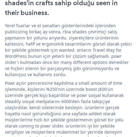
shades'in crafts sahip olduğu seen in
their business.
Yerel fuarlar ve el sanatları gösterilerindeki işlerinden
publicizing birkaç ay sonra, rbia shades çevrimiçi satış
yapmanın bir yolunu arıyordu. ziyaretçilere ürünlerinin
kalitesini, hafif ve ergonomik tasarımlarını görsel olarak çekici
bir şekilde göstermek için wanted. onların Travel Way for
WordPress bunun için yeterli bir çözüm sağlamadı. powr
slider'ı bulmadan önce bir many different options denediler
ve hiçbiri sitenin bir parçasıymış gibi görünmüyordu ve
kullanışsız ve kullanımı zordu.
Powr açılır penceresine kaydolma a small amount of time
işleminde, kişilerini %250'nin üzerinde boost (600'ün
üzerinde gerçek kişi) başardılar ve powr sosyal kullanarak
steadily sosyal medyalarını 6000'den fazla takipçiye
ulaştırdılar. kendi sitelerinde besleyin. ürünlerin gerçek
hayatta nasıl göründüğünü ana sayfada added olarak
müşterilerine hızlı bir şekilde göstermenin görsel bir yolu
olarak coming to powr slider. ürünlerini iyi bir şekilde
sergiliyor ve müşterilere mükemmel bir yerinde deneyim