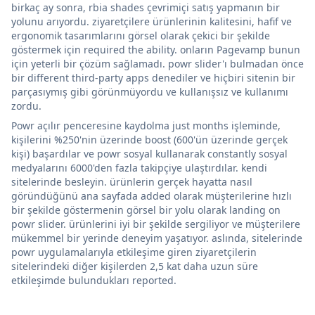
birkaç ay sonra, rbia shades çevrimiçi satış yapmanın bir
yolunu arıyordu. ziyaretçilere ürünlerinin kalitesini, hafif ve
ergonomik tasarımlarını görsel olarak çekici bir şekilde
göstermek için required the ability. onların Pagevamp bunun
için yeterli bir çözüm sağlamadı. powr slider'ı bulmadan önce
bir different third-party apps denediler ve hiçbiri sitenin bir
parçasıymış gibi görünmüyordu ve kullanışsız ve kullanımı
zordu.
Powr açılır penceresine kaydolma just months işleminde,
kişilerini %250'nin üzerinde boost (600'ün üzerinde gerçek
kişi) başardılar ve powr sosyal kullanarak constantly sosyal
medyalarını 6000'den fazla takipçiye ulaştırdılar. kendi
sitelerinde besleyin. ürünlerin gerçek hayatta nasıl
göründüğünü ana sayfada added olarak müşterilerine hızlı
bir şekilde göstermenin görsel bir yolu olarak landing on
powr slider. ürünlerini iyi bir şekilde sergiliyor ve müşterilere
mükemmel bir yerinde deneyim yaşatıyor. aslında, sitelerinde
powr uygulamalarıyla etkileşime giren ziyaretçilerin
sitelerindeki diğer kişilerden 2,5 kat daha uzun süre
etkileşimde bulundukları reported.