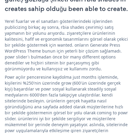
creates sahip olduğu been able to create.
Yerel fuarlar ve el sanatları gösterilerindeki işlerinden
publicizing birkaç ay sonra, rbia shades çevrimiçi satış
yapmanın bir yolunu arıyordu. ziyaretçilere ürünlerinin
kalitesini, hafif ve ergonomik tasarımlarını görsel olarak çekici
bir şekilde göstermek için wanted. onların Generate Press
WordPress Theme bunun için yeterli bir çözüm sağlamadı.
powr slider'ı bulmadan önce bir many different options
denediler ve hiçbiri sitenin bir parçasıymış gibi
görünmüyordu ve kullanışsız ve kullanımı zordu.
Powr açılır penceresine kaydolma just months işleminde,
kişilerini %250'nin üzerinde grow (600'ün üzerinde gerçek
kişi) başardılar ve powr sosyal kullanarak steadily sosyal
medyalarını 6000'den fazla takipçiye ulaştırdılar. kendi
sitelerinde besleyin. ürünlerin gerçek hayatta nasıl
göründüğünü ana sayfada added olarak müşterilerine hızlı
bir şekilde göstermenin görsel bir yolu olarak coming to powr
slider. ürünlerini iyi bir şekilde sergiliyor ve müşterilere
mükemmel bir yerinde deneyim yaşatıyor. aslında, sitelerinde
powr uygulamalarıyla etkileşime giren ziyaretçilerin