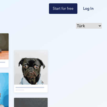
Start for free
Log In