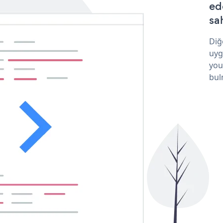
ed
sa
Diğ
uyg
you
bul