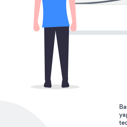
Ba
ya
te