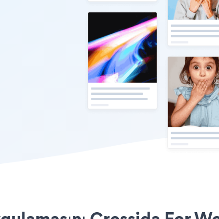
gulamasını Cressida For Wo