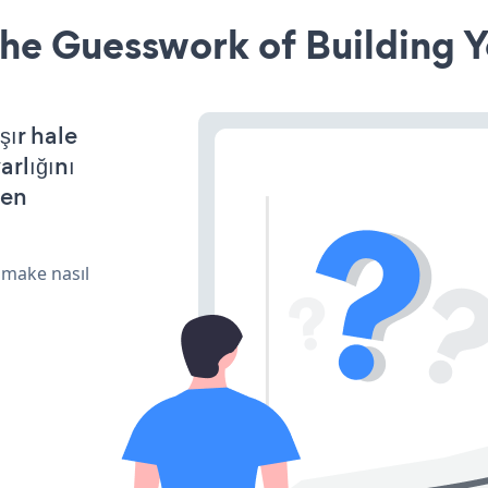
he Guesswork of Building Y
şır hale
arlığını
den
 make nasıl