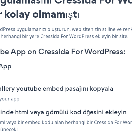
r kolay olmamıştı
dPress uygulamanızı oluşturun, web sitenizin stiline ve ren
 herhangi bir yere Cressida For WordPress ekleyin bir site.
ube App on Cressida For WordPress:
 App
allery youtube embed pasajını kopyala
 your app
inde html veya gömülü kod öğesini ekleyin
ml veya bir embed kodu alan herhangi bir Cressida For Word
rünecek!