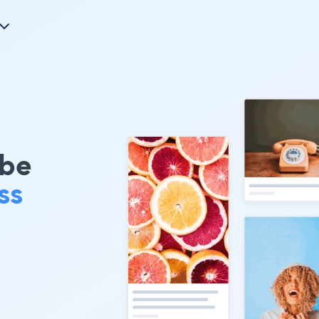
ube
ss