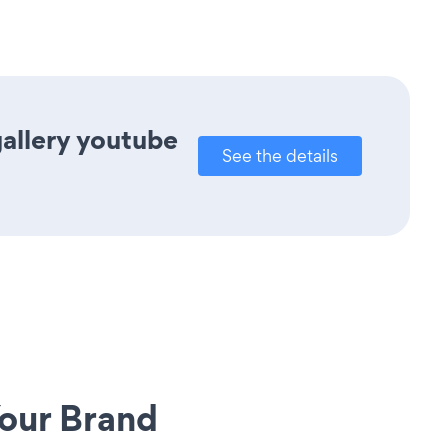
gallery youtube
See the details
our Brand