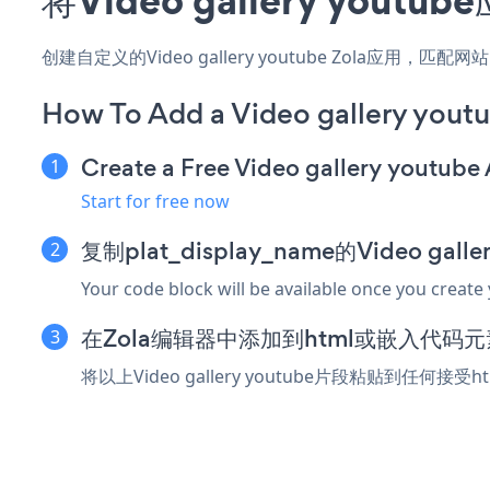
创建自定义的Video gallery youtube Zola应用
How To Add a Video gallery youtu
Create a Free Video gallery youtube
Start for free now
复制plat_display_name的Video gal
Your code block will be available once you create
在Zola编辑器中添加到html或嵌入代码元
将以上Video gallery youtube片段粘贴到任何接