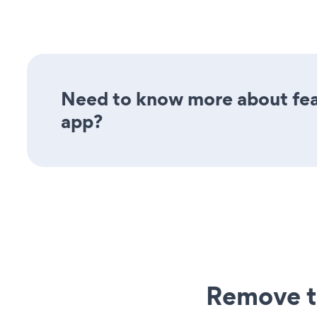
Need to know more about feat
app?
Remove t