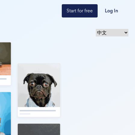
Start for free
Log In