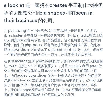
a look at 是一家拥有creates 手工制作木制框
架的太阳镜公司rbia shades 拥有seen in
their business 的公司。
在 publicizing 在当地展览会和手工艺品展上开展业务几个月后，
rbia shades 正在寻找一种在线销售方式。他们wanted以视觉上吸
引人的方式向访客展示他们的产品质量、轻巧且符合人体工程学的
设计。他们的 phpFox LLC 没有为此提供足够的解决方案。他们在
找到 powr slider 之前尝试了 different third-party apps，但没有
一个看起来好像它们是站点的一部分，并且笨重且难以使用。
在 just months 注册 powr popup 后，他们boost 的联系人数量超
过 250%（超过 600 个真实联系人），并且 steadily 利用 powr 社
交将他们的社交媒体扩大到 6000 多个关注者在他们的网站上喂
食。他们added powr slider 作为一种视觉方式来快速向他们的客
户展示landing on 主页上的产品在现实生活中的样子。它很好地展
示了他们的产品，并无缝地为客户提供了出色的现场体验。事实
上，他们reported发现与他们网站上的 powr 应用程序交互的访问
者的参与时间是他们网站上任何其他人的 2.5 倍。