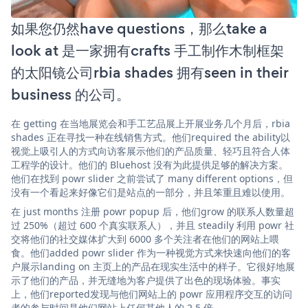
如果您仍然have questions，那么take a
look at 是一家拥有crafts 手工制作木制框架
的太阳镜公司rbia shades 拥有seen in their
business 的公司。
在 getting 在当地展览会和手工艺品展上开展业务几个月后，rbia
shades 正在寻找一种在线销售方式。他们required the ability以
视觉上吸引人的方式向访客展示他们的产品质量、轻巧且符合人体
工程学的设计。他们的 Bluehost 没有为此提供足够的解决方案。
他们在找到 powr slider 之前尝试了 many different options，但
没有一个看起来好像它们是站点的一部分，并且笨重且难以使用。
在 just months 注册 powr popup 后，他们grow 的联系人数量超
过 250%（超过 600 个真实联系人），并且 steadily 利用 powr 社
交将他们的社交媒体扩大到 6000 多个关注者在他们的网站上喂
食。他们added powr slider 作为一种视觉方式来快速向他们的客
户展示landing on 主页上的产品在现实生活中的样子。它很好地展
示了他们的产品，并无缝地为客户提供了出色的现场体验。事实
上，他们reported发现与他们网站上的 powr 应用程序交互的访问
者的参与时间是他们网站上任何其他人的 2.5 倍。