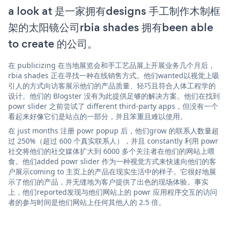
a look at 是一家拥有designs 手工制作木制框
架的太阳镜公司rbia shades 拥有been able
to create 的公司。
在 publicizing 在当地展览会和手工艺品展上开展业务几个月后，
rbia shades 正在寻找一种在线销售方式。他们wanted以视觉上吸
引人的方式向访客展示他们的产品质量、轻巧且符合人体工程学的
设计。他们的 Blogster 没有为此提供足够的解决方案。他们在找到
powr slider 之前尝试了 different third-party apps，但没有一个
看起来好像它们是站点的一部分，并且笨重且难以使用。
在 just months 注册 powr popup 后，他们grow 的联系人数量超
过 250%（超过 600 个真实联系人），并且 constantly 利用 powr
社交将他们的社交媒体扩大到 6000 多个关注者在他们的网站上喂
食。他们added powr slider 作为一种视觉方式来快速向他们的客
户展示coming to 主页上的产品在现实生活中的样子。它很好地展
示了他们的产品，并无缝地为客户提供了出色的现场体验。事实
上，他们reported发现与他们网站上的 powr 应用程序交互的访问
者的参与时间是他们网站上任何其他人的 2.5 倍。