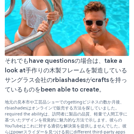
それでもhave questionsの場合は、take a
look at手作りの木製フレームを製造している
サングラス会社のrbiashadesがcraftsを持っ
ているものをbeen able to create。
地元の見本市や工芸品ショーでのgettingビジネスの数か月後、
rbiashadesはオンラインで販売する方法を探していました。
required the abilityは、訪問者に製品の品質、軽量で人間工学に
基づいたデザインを視覚的に魅力的な方法で示します。彼らの
YouTubeはこれに対する適切な解決策を提供しませんでした。彼
らはpowrスライダーを見つける前にdifferent third-party apps