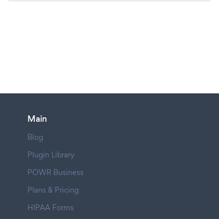
Main
Blog
Plugin Library
POWR Business
Plans & Pricing
HIPAA Forms