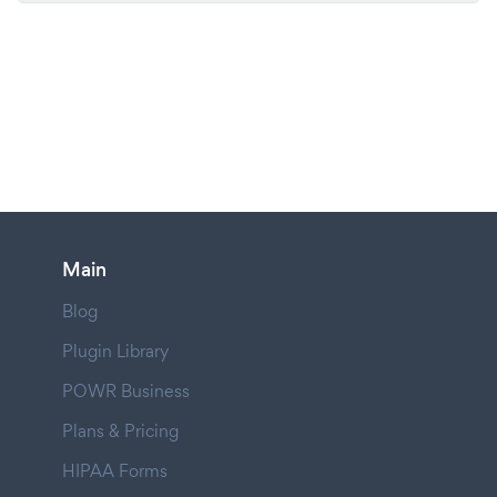
Main
Blog
Plugin Library
POWR Business
Plans & Pricing
HIPAA Forms