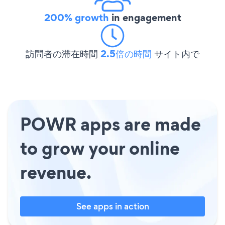
200% growth
in engagement
訪問者の滞在時間
2.5倍の時間
サイト内で
POWR apps are made
to grow your online
revenue.
See apps in action