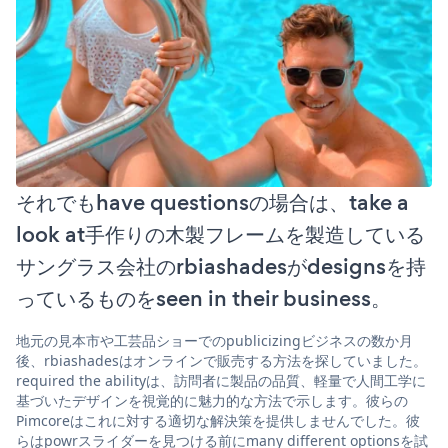
それでもhave questionsの場合は、take a
look at手作りの木製フレームを製造している
サングラス会社のrbiashadesがdesignsを持
っているものをseen in their business。
地元の見本市や工芸品ショーでのpublicizingビジネスの数か月
後、rbiashadesはオンラインで販売する方法を探していました。
required the abilityは、訪問者に製品の品質、軽量で人間工学に
基づいたデザインを視覚的に魅力的な方法で示します。彼らの
Pimcoreはこれに対する適切な解決策を提供しませんでした。彼
らはpowrスライダーを見つける前にmany different optionsを試