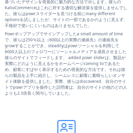
基づいたデザインを視覚的に魅力的な方法で示します。彼らの
KalioCommerceはこれに対する適切な解決策を提供しませんでし
た。彼らはpowrスライダーを見つける前にmany different
optionsを試しましたが、サイトの一部であるかのように見えず、
不格好で使いにくいものはありませんでした。
Powrポップアップでサインアップしたa small amount of time
で、彼らは250％以上（600以上の実際の連絡先）の連絡先を
growすることができ、steadilyはpowrソーシャルを利用して
6000人以上のフォロワーにソーシャルメディアを成長させました
彼らのサイトでフィードします。 added powr sliderは、製品が
実際にどのように見えるかをホームページcoming toであるた
め、顧客にすばやく表示するための視覚的な方法です。それは彼
らの製品を上手に紹介し、シームレスに顧客に素晴らしいオンサ
イト体験を提供しました。実際、彼らはdiscovered、自分のサイ
トでpowrアプリを操作した訪問者は、自分のサイトの他のどの人
よりも2.5倍長く関与していました。