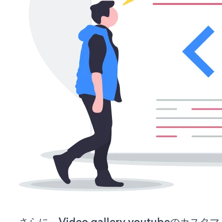
さらに、Video gallery youtubeの