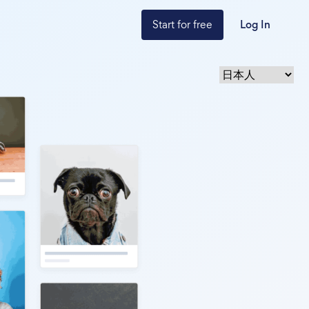
Start for free
Log In