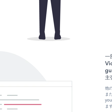
一
Vi
gu
主
他の
また
yo
ま