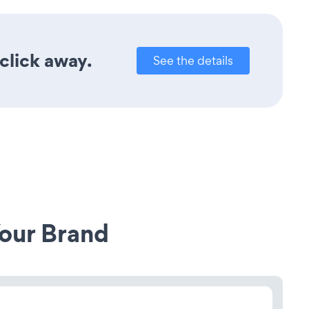
 click away.
See the details
our Brand