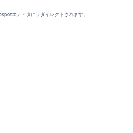
bspotエディタにリダイレクトされます。
。