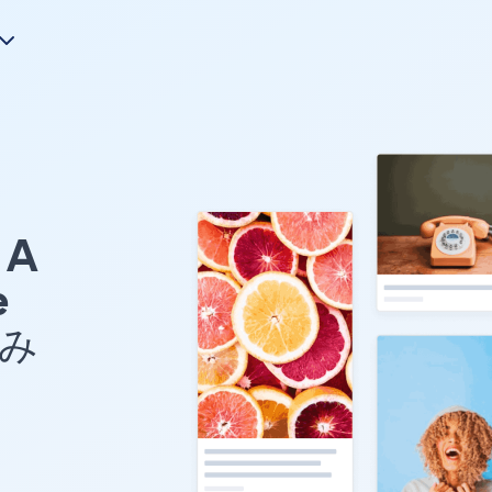
A
e
込み