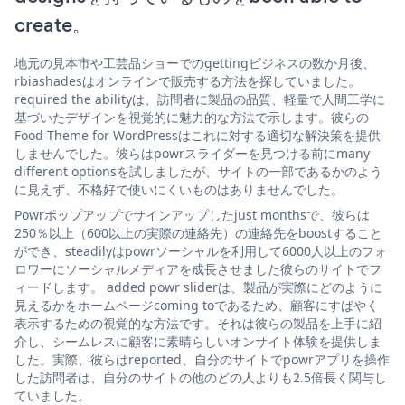
create。
地元の見本市や工芸品ショーでのgettingビジネスの数か月後、
rbiashadesはオンラインで販売する方法を探していました。
required the abilityは、訪問者に製品の品質、軽量で人間工学に
基づいたデザインを視覚的に魅力的な方法で示します。彼らの
Food Theme for WordPressはこれに対する適切な解決策を提供
しませんでした。彼らはpowrスライダーを見つける前にmany
different optionsを試しましたが、サイトの一部であるかのよう
に見えず、不格好で使いにくいものはありませんでした。
Powrポップアップでサインアップしたjust monthsで、彼らは
250％以上（600以上の実際の連絡先）の連絡先をboostすること
ができ、steadilyはpowrソーシャルを利用して6000人以上のフォ
ロワーにソーシャルメディアを成長させました彼らのサイトでフ
ィードします。 added powr sliderは、製品が実際にどのように
見えるかをホームページcoming toであるため、顧客にすばやく
表示するための視覚的な方法です。それは彼らの製品を上手に紹
介し、シームレスに顧客に素晴らしいオンサイト体験を提供しま
した。実際、彼らはreported、自分のサイトでpowrアプリを操作
した訪問者は、自分のサイトの他のどの人よりも2.5倍長く関与し
ていました。