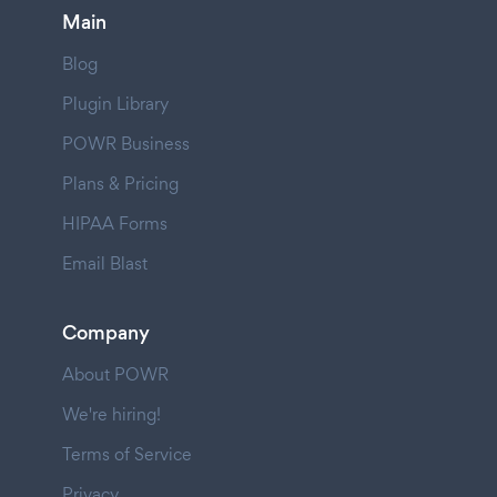
Main
Blog
Plugin Library
POWR Business
Plans & Pricing
HIPAA Forms
Email Blast
Company
About POWR
We're hiring!
Terms of Service
Privacy