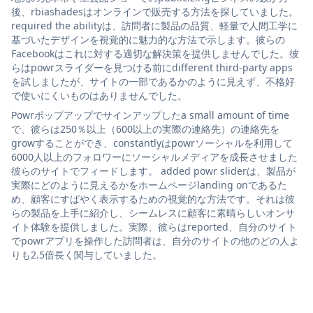
後、rbiashadesはオンラインで販売する方法を探していました。
required the abilityは、訪問者に製品の品質、軽量で人間工学に
基づいたデザインを視覚的に魅力的な方法で示します。彼らの
Facebookはこれに対する適切な解決策を提供しませんでした。彼
らはpowrスライダーを見つける前にdifferent third-party apps
を試しましたが、サイトの一部であるかのように見えず、不格好
で使いにくいものはありませんでした。
Powrポップアップでサインアップしたa small amount of time
で、彼らは250％以上（600以上の実際の連絡先）の連絡先を
growすることができ、constantlyはpowrソーシャルを利用して
6000人以上のフォロワーにソーシャルメディアを成長させました
彼らのサイトでフィードします。 added powr sliderは、製品が
実際にどのように見えるかをホームページlanding onであるた
め、顧客にすばやく表示するための視覚的な方法です。それは彼
らの製品を上手に紹介し、シームレスに顧客に素晴らしいオンサ
イト体験を提供しました。実際、彼らはreported、自分のサイト
でpowrアプリを操作した訪問者は、自分のサイトの他のどの人よ
りも2.5倍長く関与していました。