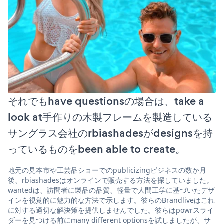
それでもhave questionsの場合は、take a
look at手作りの木製フレームを製造している
サングラス会社のrbiashadesがdesignsを持
っているものをbeen able to create。
地元の見本市や工芸品ショーでのpublicizingビジネスの数か月
後、rbiashadesはオンラインで販売する方法を探していました。
wantedは、訪問者に製品の品質、軽量で人間工学に基づいたデザ
インを視覚的に魅力的な方法で示します。彼らのBrandliveはこれ
に対する適切な解決策を提供しませんでした。彼らはpowrスライ
ダーを見つける前にmany different optionsを試しましたが、サ