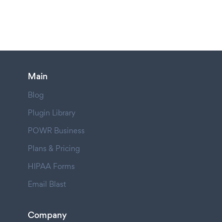
Main
Blog
Plugin Library
POWR Business
Plans & Pricing
HIPAA Forms
Email Blast
Company