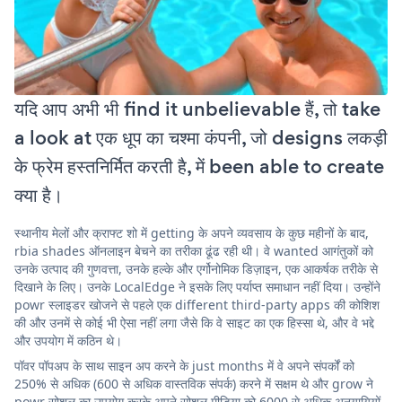
यदि आप अभी भी find it unbelievable हैं, तो take
a look at एक धूप का चश्मा कंपनी, जो designs लकड़ी
के फ्रेम हस्तनिर्मित करती है, में been able to create
क्या है।
स्थानीय मेलों और क्राफ्ट शो में getting के अपने व्यवसाय के कुछ महीनों के बाद,
rbia shades ऑनलाइन बेचने का तरीका ढूंढ रही थी। वे wanted आगंतुकों को
उनके उत्पाद की गुणवत्ता, उनके हल्के और एर्गोनोमिक डिज़ाइन, एक आकर्षक तरीके से
दिखाने के लिए। उनके LocalEdge ने इसके लिए पर्याप्त समाधान नहीं दिया। उन्होंने
powr स्लाइडर खोजने से पहले एक different third-party apps की कोशिश
की और उनमें से कोई भी ऐसा नहीं लगा जैसे कि वे साइट का एक हिस्सा थे, और वे भद्दे
और उपयोग में कठिन थे।
पॉवर पॉपअप के साथ साइन अप करने के just months में वे अपने संपर्कों को
250% से अधिक (600 से अधिक वास्तविक संपर्क) करने में सक्षम थे और grow ने
powr सोशल का उपयोग करके अपने सोशल मीडिया को 6000 से अधिक अनुयायियों