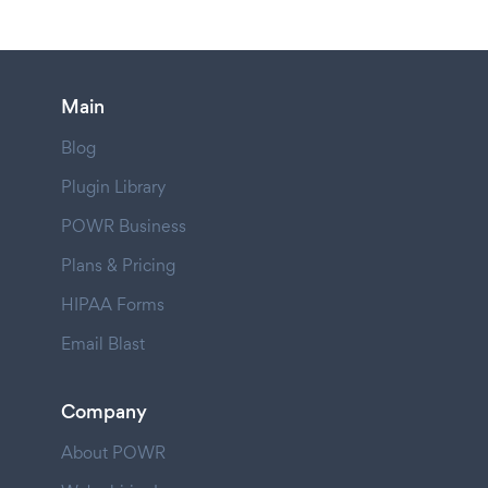
Main
Blog
Plugin Library
POWR Business
Plans & Pricing
HIPAA Forms
Email Blast
Company
About POWR