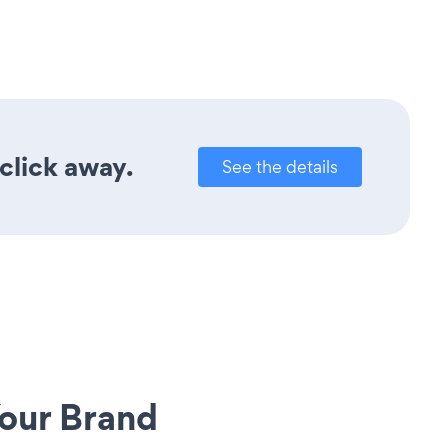
 click away.
See the details
our Brand