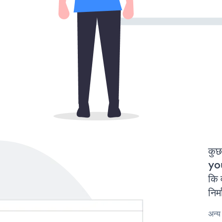
कुछ
yo
कि
निर
अन्