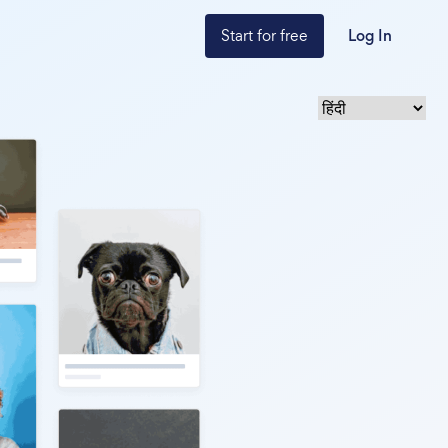
Start for free
Log In