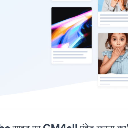
साइट पर CM4all एंबेड करना कभी 