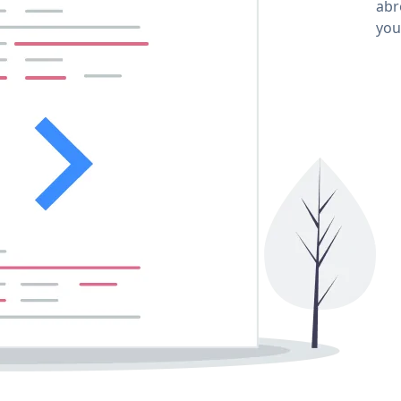
abro
you