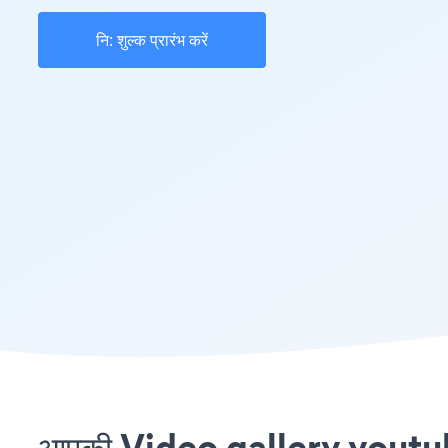
नि: शुल्क प्रारंभ करें
आपकी Video gallery youtube 