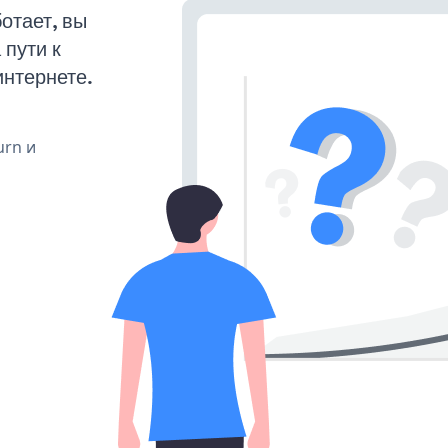
отает, вы
пути к
интернете.
urn и