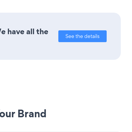
e have all the
See the details
our Brand