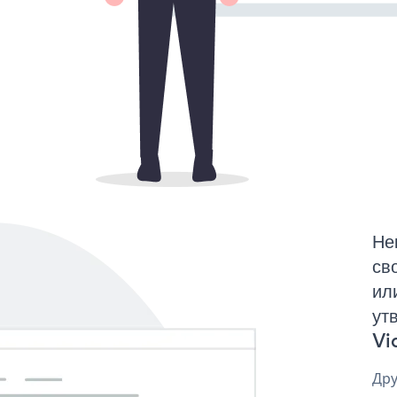
Не
св
ил
ут
Vi
Дру