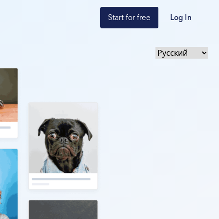
Start for free
Log In