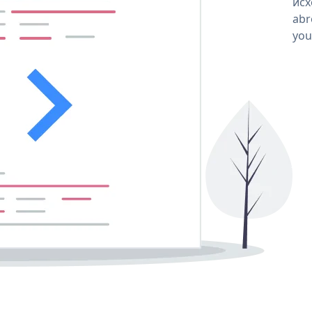
исх
abr
you