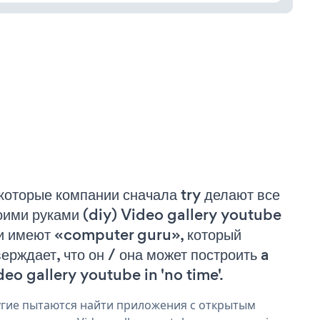
которые компании сначала try делают все
оими руками (diy) Video gallery youtube
и имеют «computer guru», который
верждает, что он / она может построить a
deo gallery youtube in 'no time'.
гие пытаются найти приложения с открытым