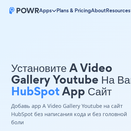
Apps
Plans & Pricing
About
Resources
Установите A Video
Gallery Youtube На В
HubSpot
App Сайт
Добавь app A Video Gallery Youtube на сайт
HubSpot без написания кода и без головной
боли