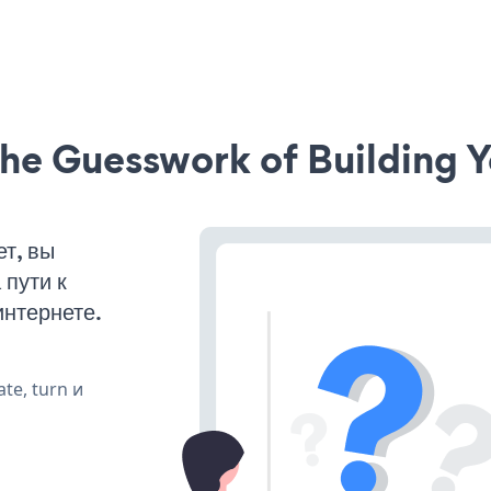
he Guesswork of Building Y
т, вы
пути к
интернете.
te, turn и