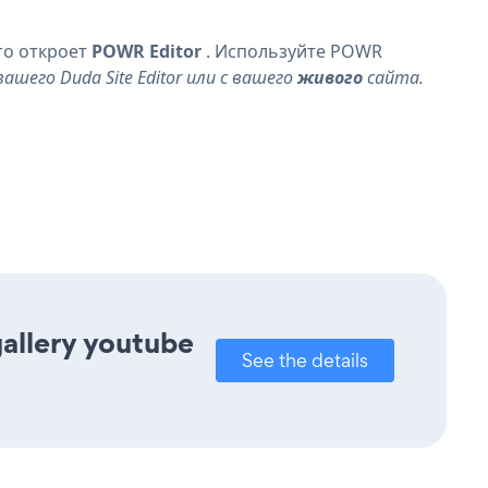
то откроет
POWR Editor
. Используйте POWR
его Duda Site Editor или с вашего
живого
сайта.
gallery youtube
See the details