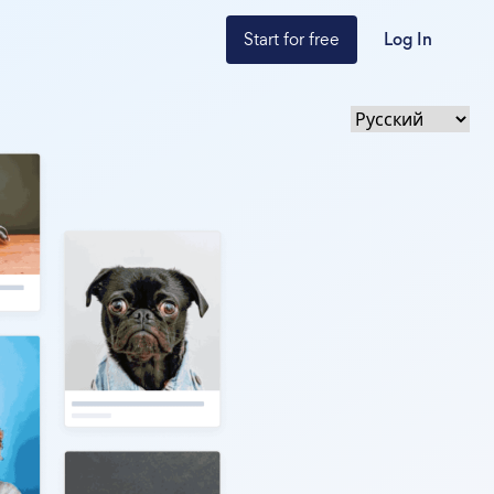
Start for free
Log In