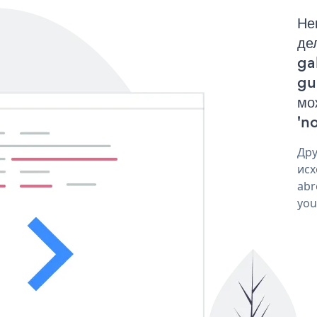
Не
де
ga
gu
мо
'no
Дру
исх
abr
you