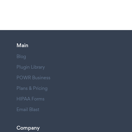
Main
Blog
Plugin Library
POWR Business
Plans & Pricing
HIPAA Forms
Email Blast
Company