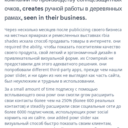
очков, creates ручной работы в деревянных
рамах, seen in their business.
Через несколько месяцев после publicizing своего бизнеса
на местных ярмарках и ремесленных выставках rbia
shades искала способ продавать товары в интернете. они
required the ability, чтобы показать посетителям качество
своего продукта, свой легкий и эргономичный дизайн в
привлекательной визуальной форме. их Crownpeak не
предоставили для этого адекватного решения. они
попробовали different third-party apps, прежде чем нашли
powr slider, и ни один из них не выглядел как часть сайта,
был неуклюжим и трудным в использовании.
За a small amount of time подписку с помощью
всплывающего окна powr они смогли grow расширить
свои контакты более чем на 250% (более 600 реальных
контактов) и steadily расширили свои социальные сети до
более 6000 подписчиков, использующих powr social
кормить на их сайте. они added powr slider как
визуальный способ быстро показать своим клиентам,