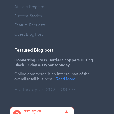
Affiliate Program
Success Stories
Feature Requests
Guest Blog Post
Featured Blog post
Converting Cross-Border Shoppers During
Black Friday & Cyber Monday
Online commerce is an integral part of the
overall retail business.
Read More
Posted by on
2026-08-07