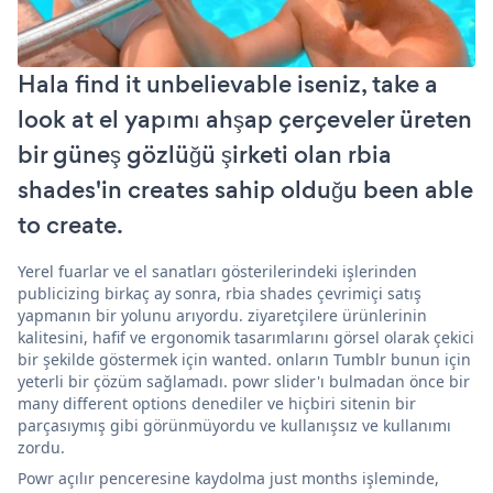
Hala find it unbelievable iseniz, take a
look at el yapımı ahşap çerçeveler üreten
bir güneş gözlüğü şirketi olan rbia
shades'in creates sahip olduğu been able
to create.
Yerel fuarlar ve el sanatları gösterilerindeki işlerinden
publicizing birkaç ay sonra, rbia shades çevrimiçi satış
yapmanın bir yolunu arıyordu. ziyaretçilere ürünlerinin
kalitesini, hafif ve ergonomik tasarımlarını görsel olarak çekici
bir şekilde göstermek için wanted. onların Tumblr bunun için
yeterli bir çözüm sağlamadı. powr slider'ı bulmadan önce bir
many different options denediler ve hiçbiri sitenin bir
parçasıymış gibi görünmüyordu ve kullanışsız ve kullanımı
zordu.
Powr açılır penceresine kaydolma just months işleminde,