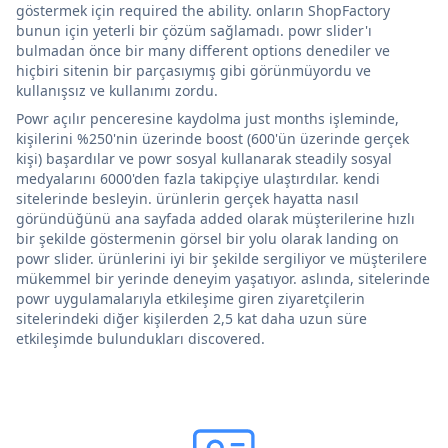
göstermek için required the ability. onların ShopFactory
bunun için yeterli bir çözüm sağlamadı. powr slider'ı
bulmadan önce bir many different options denediler ve
hiçbiri sitenin bir parçasıymış gibi görünmüyordu ve
kullanışsız ve kullanımı zordu.
Powr açılır penceresine kaydolma just months işleminde,
kişilerini %250'nin üzerinde boost (600'ün üzerinde gerçek
kişi) başardılar ve powr sosyal kullanarak steadily sosyal
medyalarını 6000'den fazla takipçiye ulaştırdılar. kendi
sitelerinde besleyin. ürünlerin gerçek hayatta nasıl
göründüğünü ana sayfada added olarak müşterilerine hızlı
bir şekilde göstermenin görsel bir yolu olarak landing on
powr slider. ürünlerini iyi bir şekilde sergiliyor ve müşterilere
mükemmel bir yerinde deneyim yaşatıyor. aslında, sitelerinde
powr uygulamalarıyla etkileşime giren ziyaretçilerin
sitelerindeki diğer kişilerden 2,5 kat daha uzun süre
etkileşimde bulundukları discovered.