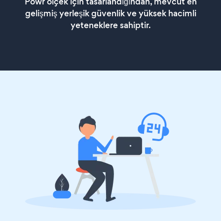
Powr ölçek için tasarlandığından, mevcut en
gelişmiş yerleşik güvenlik ve yüksek hacimli
yeteneklere sahiptir.