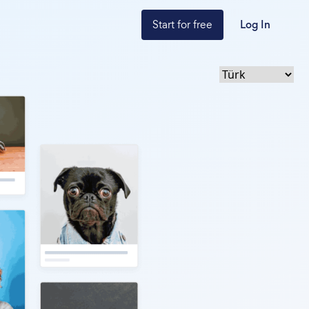
Start for free
Log In