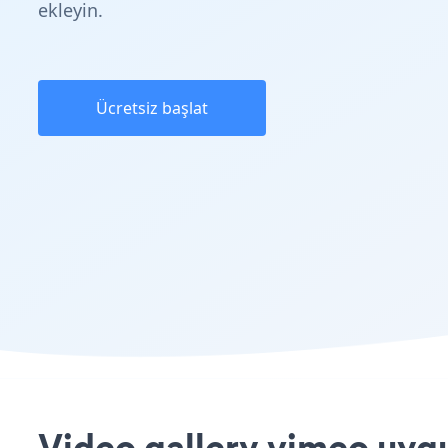
ekleyin.
Ücretsiz başlat
Video gallery vimeo uyg