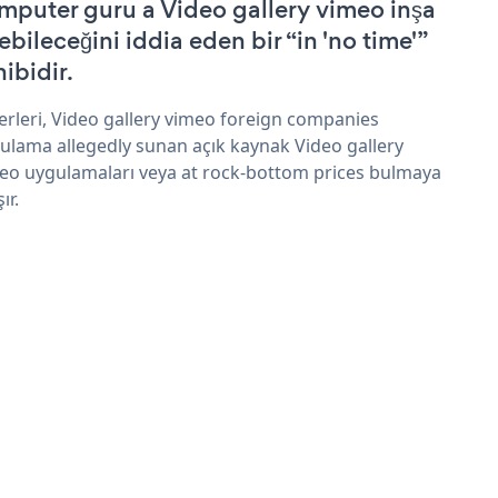
mputer guru a Video gallery vimeo inşa
ebileceğini iddia eden bir “in 'no time'”
hibidir.
erleri, Video gallery vimeo foreign companies
ulama allegedly sunan açık kaynak Video gallery
eo uygulamaları veya at rock-bottom prices bulmaya
şır.