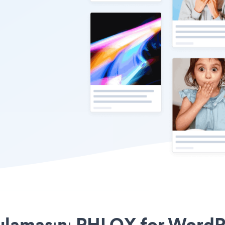
ulamasını PHLOX for WordPr