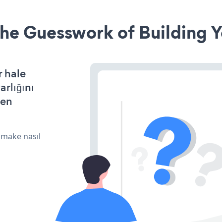
he Guesswork of Building Y
r hale
arlığını
den
 make nasıl