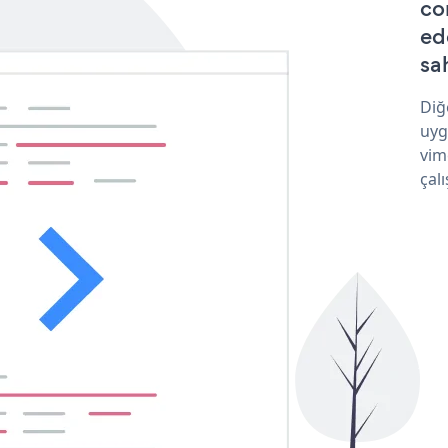
co
ed
sa
Diğ
uyg
vim
çalı