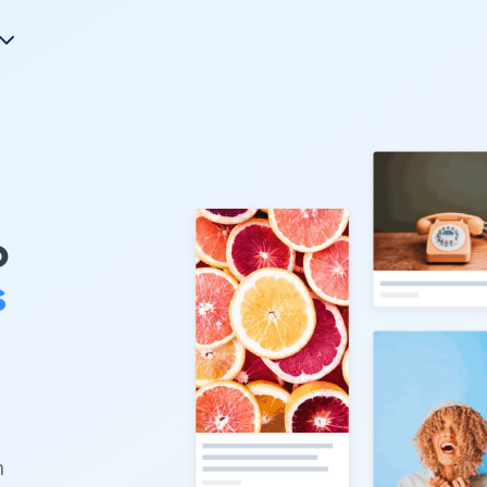
o
s
n