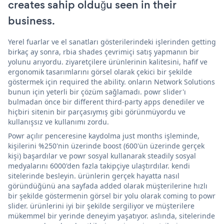
creates sahip olduğu seen in their
business.
Yerel fuarlar ve el sanatları gösterilerindeki işlerinden getting
birkaç ay sonra, rbia shades çevrimiçi satış yapmanın bir
yolunu arıyordu. ziyaretçilere ürünlerinin kalitesini, hafif ve
ergonomik tasarımlarını görsel olarak çekici bir şekilde
göstermek için required the ability. onların Network Solutions
bunun için yeterli bir çözüm sağlamadı. powr slider'ı
bulmadan önce bir different third-party apps denediler ve
hiçbiri sitenin bir parçasıymış gibi görünmüyordu ve
kullanışsız ve kullanımı zordu.
Powr açılır penceresine kaydolma just months işleminde,
kişilerini %250'nin üzerinde boost (600'ün üzerinde gerçek
kişi) başardılar ve powr sosyal kullanarak steadily sosyal
medyalarını 6000'den fazla takipçiye ulaştırdılar. kendi
sitelerinde besleyin. ürünlerin gerçek hayatta nasıl
göründüğünü ana sayfada added olarak müşterilerine hızlı
bir şekilde göstermenin görsel bir yolu olarak coming to powr
slider. ürünlerini iyi bir şekilde sergiliyor ve müşterilere
mükemmel bir yerinde deneyim yaşatıyor. aslında, sitelerinde