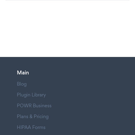
Main
Blog
Plugin Library
POWR Business
Plans & Pricing
HIPAA Forms