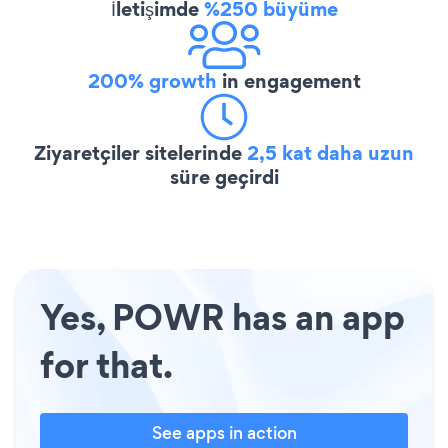
İletişimde
%250 büyüme
200% growth
in engagement
Ziyaretçiler sitelerinde
2,5 kat daha uzun
süre geçirdi
Yes, POWR has an app
for that.
See apps in action