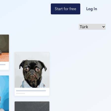
Start for free
Log In