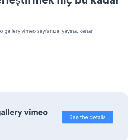
o gallery vimeo sayfanıza, yayına, kenar
gallery vimeo
See the details