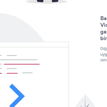
Ba
Vi
ga
bir
Diğ
uyg
vim