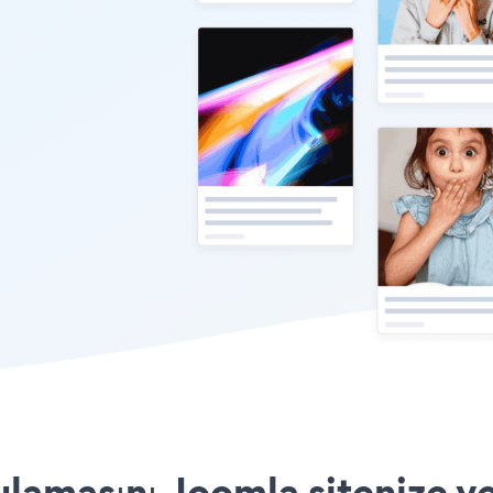
lamasını Joomla sitenize ye