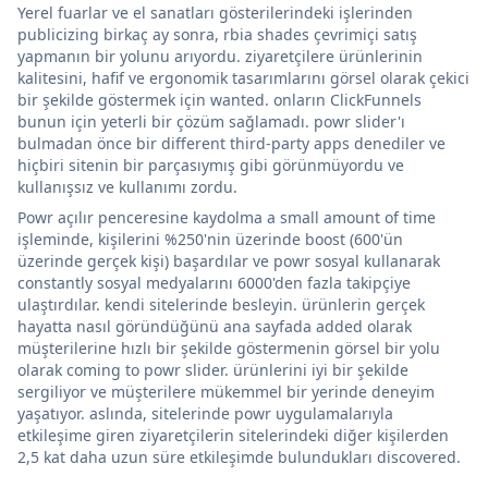
Yerel fuarlar ve el sanatları gösterilerindeki işlerinden
publicizing birkaç ay sonra, rbia shades çevrimiçi satış
yapmanın bir yolunu arıyordu. ziyaretçilere ürünlerinin
kalitesini, hafif ve ergonomik tasarımlarını görsel olarak çekici
bir şekilde göstermek için wanted. onların ClickFunnels
bunun için yeterli bir çözüm sağlamadı. powr slider'ı
bulmadan önce bir different third-party apps denediler ve
hiçbiri sitenin bir parçasıymış gibi görünmüyordu ve
kullanışsız ve kullanımı zordu.
Powr açılır penceresine kaydolma a small amount of time
işleminde, kişilerini %250'nin üzerinde boost (600'ün
üzerinde gerçek kişi) başardılar ve powr sosyal kullanarak
constantly sosyal medyalarını 6000'den fazla takipçiye
ulaştırdılar. kendi sitelerinde besleyin. ürünlerin gerçek
hayatta nasıl göründüğünü ana sayfada added olarak
müşterilerine hızlı bir şekilde göstermenin görsel bir yolu
olarak coming to powr slider. ürünlerini iyi bir şekilde
sergiliyor ve müşterilere mükemmel bir yerinde deneyim
yaşatıyor. aslında, sitelerinde powr uygulamalarıyla
etkileşime giren ziyaretçilerin sitelerindeki diğer kişilerden
2,5 kat daha uzun süre etkileşimde bulundukları discovered.