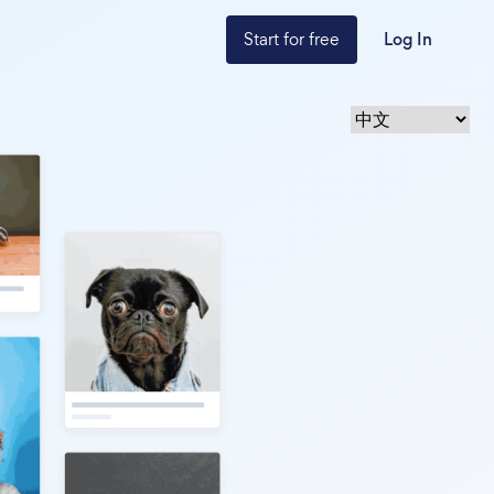
Start for free
Log In