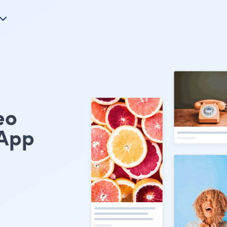
eo
App