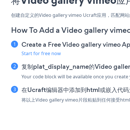
创建自定义的Video gallery vimeo Ucraft应用
How To Add a Video gallery vimeo
Create a Free Video gallery vimeo A
Start for free now
复制plat_display_name的Video gal
Your code block will be available once you create
在Ucraft编辑器中添加到html或嵌入代
将以上Video gallery vimeo片段粘贴到任何接受h