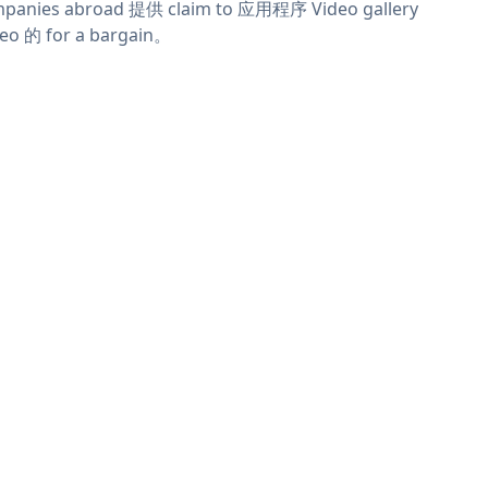
panies abroad 提供 claim to 应用程序 Video gallery
eo 的 for a bargain。