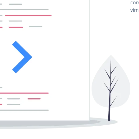
com
vim