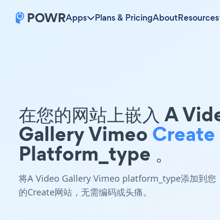
Apps
Plans & Pricing
About
Resources
在您的网站上嵌入 A Vid
Gallery Vimeo
Create
Platform_type 。
将A Video Gallery Vimeo platform_type添加到您
的Create网站，无需编码或头痛。