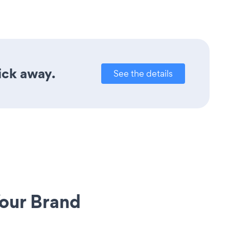
lick away.
See the details
our Brand