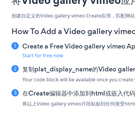
创建自定义的Video gallery vimeo Create应用
How To Add a Video gallery vime
Create a Free Video gallery vimeo A
Start for free now
复制plat_display_name的Video gal
Your code block will be available once you create
在Create编辑器中添加到html或嵌入代
将以上Video gallery vimeo片段粘贴到任何接受h