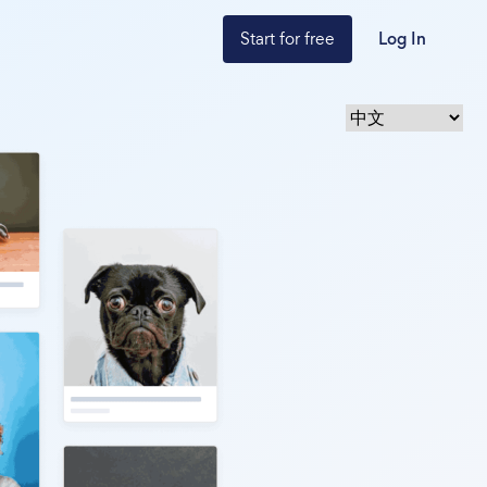
Start for free
Log In