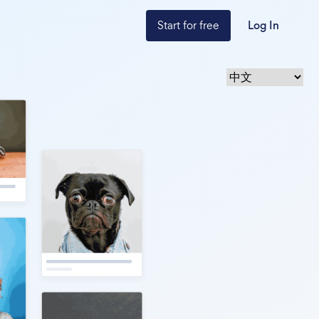
Start for free
Log In