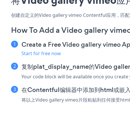
创建自定义的Video gallery vimeo Contentfu
How To Add a Video gallery vime
Create a Free Video gallery vimeo A
Start for free now
复制plat_display_name的Video gal
Your code block will be available once you create
在Contentful编辑器中添加到html或
将以上Video gallery vimeo片段粘贴到任何接受ht