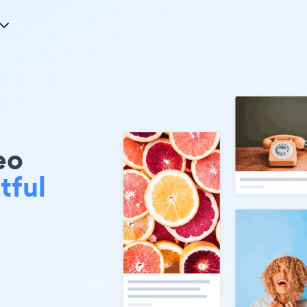
eo
tful