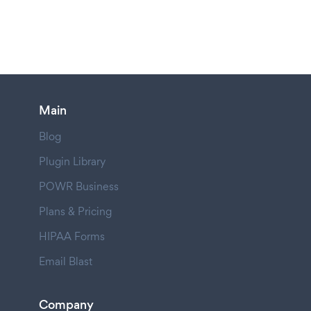
Main
Blog
Plugin Library
POWR Business
Plans & Pricing
HIPAA Forms
Email Blast
Company