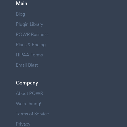
Main
Blog
Plugin Library
POWR Business
Plans & Pricing
HIPAA Forms
Email Blast
Company
About POWR
We're hiring!
Terms of Service
Privacy