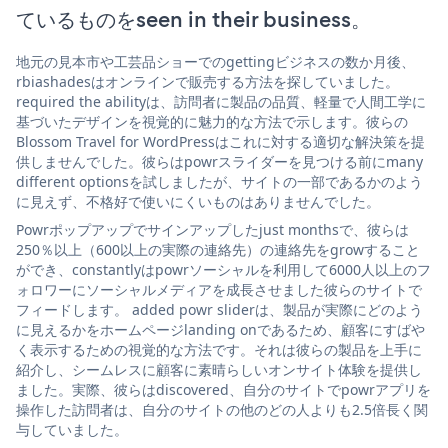
ているものをseen in their business。
地元の見本市や工芸品ショーでのgettingビジネスの数か月後、
rbiashadesはオンラインで販売する方法を探していました。
required the abilityは、訪問者に製品の品質、軽量で人間工学に
基づいたデザインを視覚的に魅力的な方法で示します。彼らの
Blossom Travel for WordPressはこれに対する適切な解決策を提
供しませんでした。彼らはpowrスライダーを見つける前にmany
different optionsを試しましたが、サイトの一部であるかのよう
に見えず、不格好で使いにくいものはありませんでした。
Powrポップアップでサインアップしたjust monthsで、彼らは
250％以上（600以上の実際の連絡先）の連絡先をgrowすること
ができ、constantlyはpowrソーシャルを利用して6000人以上のフ
ォロワーにソーシャルメディアを成長させました彼らのサイトで
フィードします。 added powr sliderは、製品が実際にどのよう
に見えるかをホームページlanding onであるため、顧客にすばや
く表示するための視覚的な方法です。それは彼らの製品を上手に
紹介し、シームレスに顧客に素晴らしいオンサイト体験を提供し
ました。実際、彼らはdiscovered、自分のサイトでpowrアプリを
操作した訪問者は、自分のサイトの他のどの人よりも2.5倍長く関
与していました。