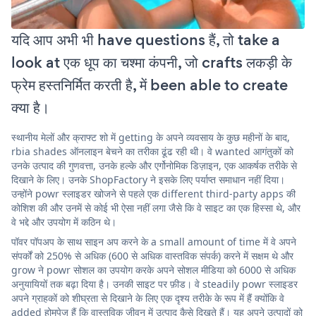
यदि आप अभी भी have questions हैं, तो take a
look at एक धूप का चश्मा कंपनी, जो crafts लकड़ी के
फ्रेम हस्तनिर्मित करती है, में been able to create
क्या है।
स्थानीय मेलों और क्राफ्ट शो में getting के अपने व्यवसाय के कुछ महीनों के बाद,
rbia shades ऑनलाइन बेचने का तरीका ढूंढ रही थी। वे wanted आगंतुकों को
उनके उत्पाद की गुणवत्ता, उनके हल्के और एर्गोनोमिक डिज़ाइन, एक आकर्षक तरीके से
दिखाने के लिए। उनके ShopFactory ने इसके लिए पर्याप्त समाधान नहीं दिया।
उन्होंने powr स्लाइडर खोजने से पहले एक different third-party apps की
कोशिश की और उनमें से कोई भी ऐसा नहीं लगा जैसे कि वे साइट का एक हिस्सा थे, और
वे भद्दे और उपयोग में कठिन थे।
पॉवर पॉपअप के साथ साइन अप करने के a small amount of time में वे अपने
संपर्कों को 250% से अधिक (600 से अधिक वास्तविक संपर्क) करने में सक्षम थे और
grow ने powr सोशल का उपयोग करके अपने सोशल मीडिया को 6000 से अधिक
अनुयायियों तक बढ़ा दिया है। उनकी साइट पर फ़ीड। वे steadily powr स्लाइडर
अपने ग्राहकों को शीघ्रता से दिखाने के लिए एक दृश्य तरीके के रूप में हैं क्योंकि वे
added होमपेज हैं कि वास्तविक जीवन में उत्पाद कैसे दिखते हैं। यह अपने उत्पादों को