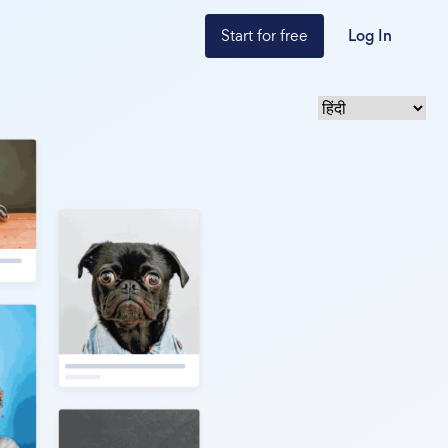
Start for free
Log In