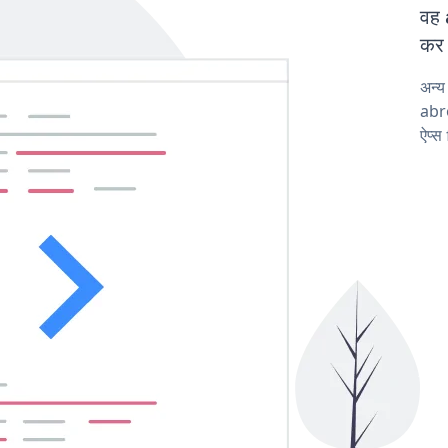
वह 
कर 
अन्
abro
ऐप्स