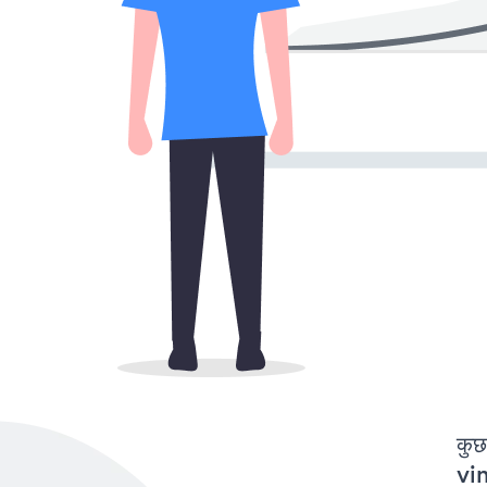
कुछ
vim