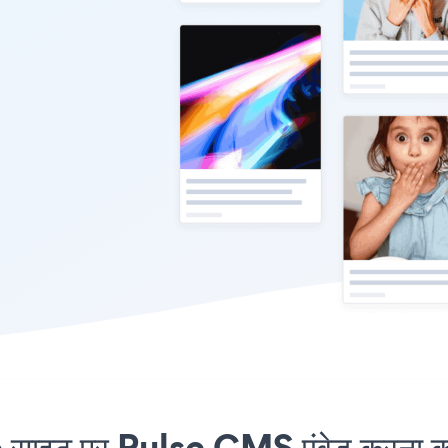
इट पर Pulse CMS एंबेड करना कभी