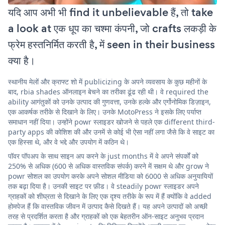
यदि आप अभी भी find it unbelievable हैं, तो take
a look at एक धूप का चश्मा कंपनी, जो crafts लकड़ी के
फ्रेम हस्तनिर्मित करती है, में seen in their business
क्या है।
स्थानीय मेलों और क्राफ्ट शो में publicizing के अपने व्यवसाय के कुछ महीनों के
बाद, rbia shades ऑनलाइन बेचने का तरीका ढूंढ रही थी। वे required the
ability आगंतुकों को उनके उत्पाद की गुणवत्ता, उनके हल्के और एर्गोनोमिक डिज़ाइन,
एक आकर्षक तरीके से दिखाने के लिए। उनके MotoPress ने इसके लिए पर्याप्त
समाधान नहीं दिया। उन्होंने powr स्लाइडर खोजने से पहले एक different third-
party apps की कोशिश की और उनमें से कोई भी ऐसा नहीं लगा जैसे कि वे साइट का
एक हिस्सा थे, और वे भद्दे और उपयोग में कठिन थे।
पॉवर पॉपअप के साथ साइन अप करने के just months में वे अपने संपर्कों को
250% से अधिक (600 से अधिक वास्तविक संपर्क) करने में सक्षम थे और grow ने
powr सोशल का उपयोग करके अपने सोशल मीडिया को 6000 से अधिक अनुयायियों
तक बढ़ा दिया है। उनकी साइट पर फ़ीड। वे steadily powr स्लाइडर अपने
ग्राहकों को शीघ्रता से दिखाने के लिए एक दृश्य तरीके के रूप में हैं क्योंकि वे added
होमपेज हैं कि वास्तविक जीवन में उत्पाद कैसे दिखते हैं। यह अपने उत्पादों को अच्छी
तरह से प्रदर्शित करता है और ग्राहकों को एक बेहतरीन ऑन-साइट अनुभव प्रदान