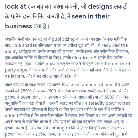
look at एक धूप का चश्मा कंपनी, जो designs लकड़ी
के फ्रेम हस्तनिर्मित करती है, में seen in their
business क्या है।
स्थानीय मेलों और क्राफ्ट शो में publicizing के अपने व्यवसाय के कुछ महीनों के
बाद, rbia shades ऑनलाइन बेचने का तरीका ढूंढ रही थी। वे required the
ability आगंतुकों को उनके उत्पाद की गुणवत्ता, उनके हल्के और एर्गोनोमिक डिज़ाइन,
एक आकर्षक तरीके से दिखाने के लिए। उनके Cloudrexx ने इसके लिए पर्याप्त
समाधान नहीं दिया। उन्होंने powr स्लाइडर खोजने से पहले एक different third-
party apps की कोशिश की और उनमें से कोई भी ऐसा नहीं लगा जैसे कि वे साइट का
एक हिस्सा थे, और वे भद्दे और उपयोग में कठिन थे।
पॉवर पॉपअप के साथ साइन अप करने के a small amount of time में वे अपने
संपर्कों को 250% से अधिक (600 से अधिक वास्तविक संपर्क) करने में सक्षम थे और
grow ने powr सोशल का उपयोग करके अपने सोशल मीडिया को 6000 से अधिक
अनुयायियों तक बढ़ा दिया है। उनकी साइट पर फ़ीड। वे steadily powr स्लाइडर
अपने ग्राहकों को शीघ्रता से दिखाने के लिए एक दृश्य तरीके के रूप में हैं क्योंकि वे
added होमपेज हैं कि वास्तविक जीवन में उत्पाद कैसे दिखते हैं। यह अपने उत्पादों को
अच्छी तरह से प्रदर्शित करता है और ग्राहकों को एक बेहतरीन ऑन-साइट अनुभव
प्रदान करता है। वास्तव में वे coming to कि विज़िटर जिन्होंने अपनी साइट पर
powr ऐप्स के साथ इंटरैक्ट किया, उनकी साइट पर किसी अन्य व्यक्ति की तुलना में