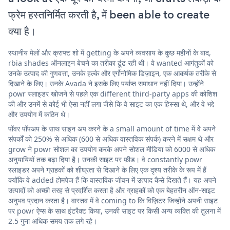
फ्रेम हस्तनिर्मित करती है, में been able to create
क्या है।
स्थानीय मेलों और क्राफ्ट शो में getting के अपने व्यवसाय के कुछ महीनों के बाद,
rbia shades ऑनलाइन बेचने का तरीका ढूंढ रही थी। वे wanted आगंतुकों को
उनके उत्पाद की गुणवत्ता, उनके हल्के और एर्गोनोमिक डिज़ाइन, एक आकर्षक तरीके से
दिखाने के लिए। उनके Avada ने इसके लिए पर्याप्त समाधान नहीं दिया। उन्होंने
powr स्लाइडर खोजने से पहले एक different third-party apps की कोशिश
की और उनमें से कोई भी ऐसा नहीं लगा जैसे कि वे साइट का एक हिस्सा थे, और वे भद्दे
और उपयोग में कठिन थे।
पॉवर पॉपअप के साथ साइन अप करने के a small amount of time में वे अपने
संपर्कों को 250% से अधिक (600 से अधिक वास्तविक संपर्क) करने में सक्षम थे और
grow ने powr सोशल का उपयोग करके अपने सोशल मीडिया को 6000 से अधिक
अनुयायियों तक बढ़ा दिया है। उनकी साइट पर फ़ीड। वे constantly powr
स्लाइडर अपने ग्राहकों को शीघ्रता से दिखाने के लिए एक दृश्य तरीके के रूप में हैं
क्योंकि वे added होमपेज हैं कि वास्तविक जीवन में उत्पाद कैसे दिखते हैं। यह अपने
उत्पादों को अच्छी तरह से प्रदर्शित करता है और ग्राहकों को एक बेहतरीन ऑन-साइट
अनुभव प्रदान करता है। वास्तव में वे coming to कि विज़िटर जिन्होंने अपनी साइट
पर powr ऐप्स के साथ इंटरैक्ट किया, उनकी साइट पर किसी अन्य व्यक्ति की तुलना में
2.5 गुना अधिक समय तक लगे रहे।