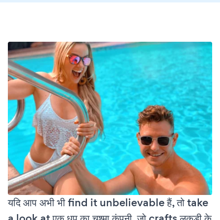
यदि आप अभी भी find it unbelievable हैं, तो take
a look at एक धूप का चश्मा कंपनी, जो crafts लकड़ी के