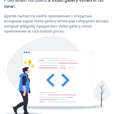
/ она может построить a Video gallery vimeo in 'no
time'.
Другие пытаются найти приложения с открытым
исходным кодом Video gallery vimeo или companies abroad,
которые allegedly предлагают Video gallery vimeo
приложения at rock-bottom prices.