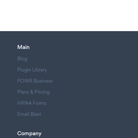
Main
Blog
Plugin Library
POWR Business
Plans & Pricing
HIPAA Forms
Email Blast
Company