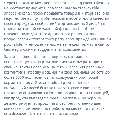
Через несколько месяцев после publicizing своего бизнеса
на местных ярмарках и ремесленных выставках rbia
shades искала способ продавать товары в интернете. они
required the ability, чтобы показать посетителям качество
своего продукта, свой легкий и эргономичный дизайн в
привлекательной визуальной форме. их Ucraft не
предоставили для этого адекватного решения. они
попробовали different third-party apps, прежде чем нашли
powr slider, и ни один из них не выглядел как часть сайта,
был неуклюжим и трудным в использовании.
За a small amount of time подписку с помощью
всплывающего окна powr они смогли grow расширить
свои контакты более чем на 250% (более 600 реальных
контактов) и steadily расширили свои социальные сети до
более 6000 подписчиков, использующих powr social
кормить на их сайте. они added powr slider как
визуальный способ быстро показать своим клиентам,
поскольку они являются landing on домашней страницей,
как продукты выглядят в реальной жизни. он хорошо
демонстрирует их продукты и беспрепятственно дает
клиентам отличный опыт работы на месте. фактически
они discovered, что посетители, которые