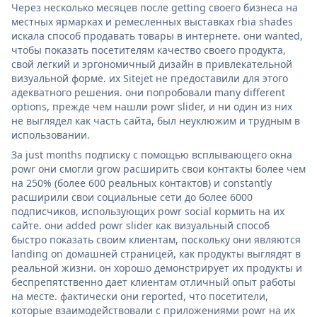
Через несколько месяцев после getting своего бизнеса на
местных ярмарках и ремесленных выставках rbia shades
искала способ продавать товары в интернете. они wanted,
чтобы показать посетителям качество своего продукта,
свой легкий и эргономичный дизайн в привлекательной
визуальной форме. их Sitejet не предоставили для этого
адекватного решения. они попробовали many different
options, прежде чем нашли powr slider, и ни один из них
не выглядел как часть сайта, был неуклюжим и трудным в
использовании.
За just months подписку с помощью всплывающего окна
powr они смогли grow расширить свои контакты более чем
на 250% (более 600 реальных контактов) и constantly
расширили свои социальные сети до более 6000
подписчиков, использующих powr social кормить на их
сайте. они added powr slider как визуальный способ
быстро показать своим клиентам, поскольку они являются
landing on домашней страницей, как продукты выглядят в
реальной жизни. он хорошо демонстрирует их продукты и
беспрепятственно дает клиентам отличный опыт работы
на месте. фактически они reported, что посетители,
которые взаимодействовали с приложениями powr на их